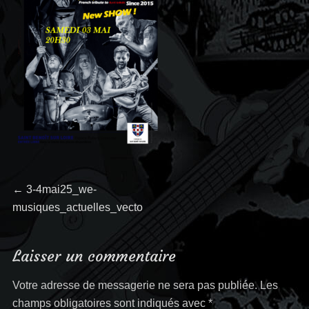
Navigation
←
Article
3-4mai25_we-
musiques_actuelles_vecto
précédent :
de
l’article
Laisser un commentaire
Votre adresse de messagerie ne sera pas publiée.
Les
champs obligatoires sont indiqués avec
*