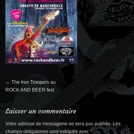
Navigation
←
Article
The Iron Troopers au
ROCK AND BEER fest
précédent :
de
l’article
Laisser un commentaire
Votre adresse de messagerie ne sera pas publiée.
Les
champs obligatoires sont indiqués avec
*